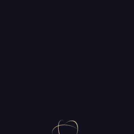
ÖDÜL
JÜRI ÜYESI
K
Kurumsal Öd
Neden